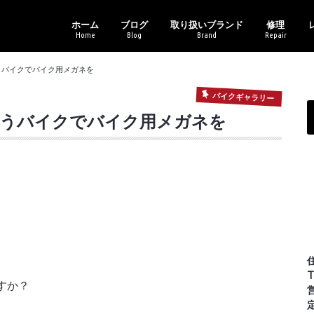
ホーム
ブログ
取り扱いブランド
修理
Home
Blog
Brand
Repair
新商品情報
セール・イベント情報
ブランドアイテム
レンズ各種
その他
バイクギャラリー
アフターサ
メガネトラ
トニ
オー
レイ
カル
コー
ポリ
マサ
ライ
ヴィ
いうバイクでバイク用メガネを
バイクギャラリー
というバイクでバイク用メガネを
T
すか？