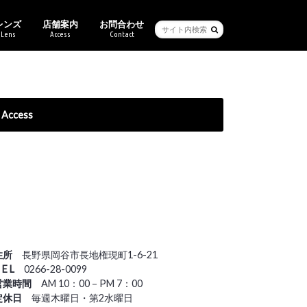
レンズ
店舗案内
お問合わせ
Lens
Access
Contact
ービス・保証
ブル
ーセイム
クリー
バン
バンクライン
チ
ス
キマツシマ
ンアート
ヴィットムーン
Ray-Ban純正度付きレンズ
ご来店予約
Access
住所
長野県岡谷市長地権現町1-6-21
 E L
0266-28-0099
営業時間
AM 10：00－PM 7：00
定休日
毎週木曜日・第2水曜日