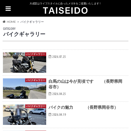
大成堂はライフスタイルに合ったメガネをご提案いたします！
HOME
バイクギャラリー
CATEGORY
バイクギャラリー
バイクギャラリー
2026.07.25
バイクギャラリー
白馬の山は今が見頃です （長野県岡
谷市）
2026.04.25
バイクギャラリー
バイクの魅力 （長野県岡谷市）
2026.04.19