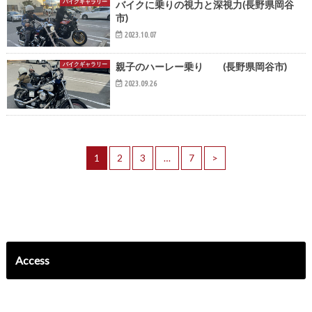
バイクギャラリー
バイクに乗りの視力と深視力(長野県岡谷
市)
2023.10.07
バイクギャラリー
親子のハーレー乗り (長野県岡谷市)
2023.09.26
1
2
3
…
7
>
Access