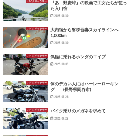
バイクギャラリー
『あゝ野麦峠』の映画で工女たちが使っ
た入山宿
2025.08.30
バイクギャラリー
大内宿から磐梯吾妻スカイラインへ
1,000km
2025.08.30
バイクギャラリー
気軽に乗れるホンダのエイプ
2025.08.03
バイクギャラリー
体のデカい人にはハーレーローキン
グ (長野県岡谷市)
2025.07.28
バイクギャラリー
バイク乗りのメガネを求めて
2025.07.22