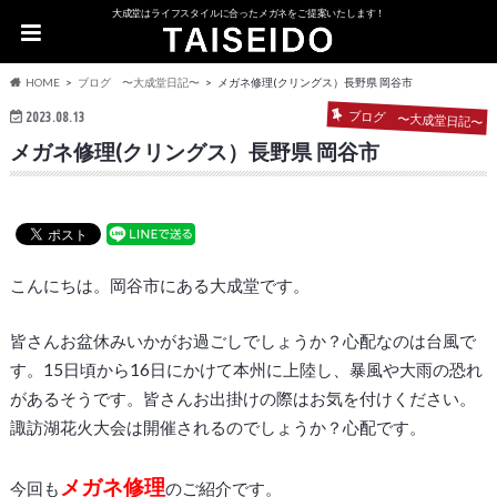
大成堂はライフスタイルに合ったメガネをご提案いたします！
HOME
ブログ 〜大成堂日記〜
メガネ修理(クリングス）長野県 岡谷市
ブログ 〜大成堂日記〜
2023.08.13
メガネ修理(クリングス）長野県 岡谷市
こんにちは。岡谷市にある大成堂です。
皆さんお盆休みいかがお過ごしでしょうか？心配なのは台風で
す。15日頃から16日にかけて本州に上陸し、暴風や大雨の恐れ
があるそうです。皆さんお出掛けの際はお気を付けください。
諏訪湖花火大会は開催されるのでしょうか？心配です。
メガネ修理
今回も
のご紹介です。