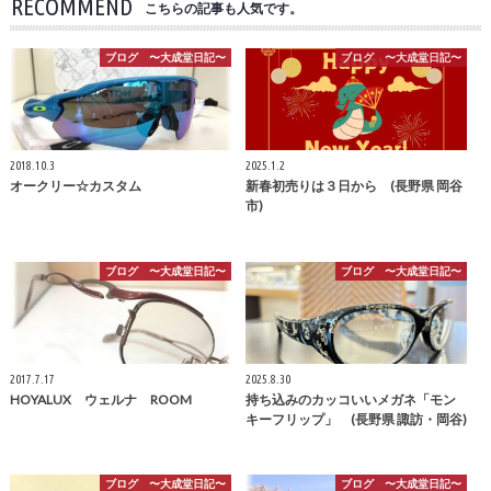
RECOMMEND
こちらの記事も人気です。
ブログ 〜大成堂日記〜
ブログ 〜大成堂日記〜
2018.10.3
2025.1.2
オークリー☆カスタム
新春初売りは３日から (長野県 岡谷
市)
ブログ 〜大成堂日記〜
ブログ 〜大成堂日記〜
2017.7.17
2025.8.30
HOYALUX ウェルナ ROOM
持ち込みのカッコいいメガネ「モン
キーフリップ」 (長野県 諏訪・岡谷)
ブログ 〜大成堂日記〜
ブログ 〜大成堂日記〜