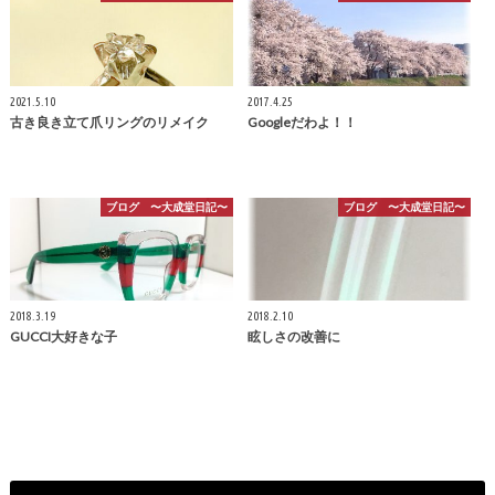
2021.5.10
2017.4.25
古き良き立て爪リングのリメイク
Googleだわよ！！
ブログ 〜大成堂日記〜
ブログ 〜大成堂日記〜
2018.3.19
2018.2.10
GUCCI大好きな子
眩しさの改善に