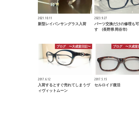
2021.10.11
2023.9.27
新型レイバンサングラス入荷
パーツ交換だけの修理も可
す (長野県 岡谷市)
ブログ 〜大成堂日記〜
ブログ 〜大成堂
2017.6.12
2017.5.15
入荷するとすぐ売れてしまうヴ
セルロイド復活
ィヴィットムーン