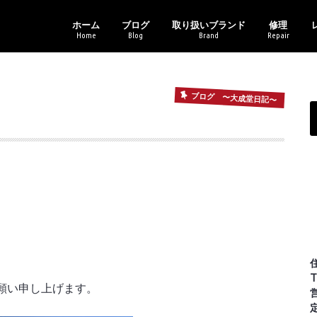
ホーム
ブログ
取り扱いブランド
修理
Home
Blog
Brand
Repair
新商品情報
セール・イベント情報
ブランドアイテム
レンズ各種
その他
バイクギャラリー
アフターサ
メガネトラ
トニ
オー
レイ
カル
コー
ポリ
マサ
ライ
ヴィ
ブログ 〜大成堂日記〜
。
T
願い申し上げます。