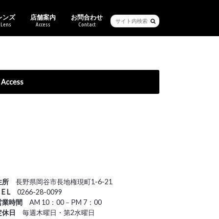
レンズ
店舗案内
お問合わせ
Lens
Access
Contact
ービス・保証
ブル
ーセイム
クリー
バン
バンクライン
チ
ス
キマツシマ
ンアート
ヴィットムーン
Ray-Ban純正度付きレンズ
ご来店予約
Access
住所
長野県岡谷市長地権現町1-6-21
 E L
0266-28-0099
営業時間
AM 10：00－PM 7：00
定休日
毎週木曜日・第2水曜日