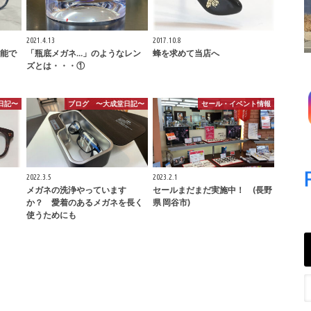
2021.4.13
2017.10.8
能で
「瓶底メガネ…」のようなレン
蜂を求めて当店へ
ズとは・・・①
日記〜
ブログ 〜大成堂日記〜
セール・イベント情報
2022.3.5
2023.2.1
メガネの洗浄やっています
セールまだまだ実施中！ (長野
か？ 愛着のあるメガネを長く
県 岡谷市)
使うためにも