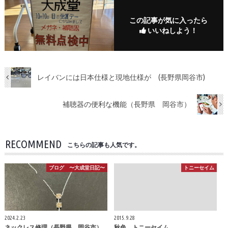
この記事が気に入ったら
いいねしよう！
レイバンには日本仕様と現地仕様が (長野県岡谷市)
補聴器の便利な機能（長野県 岡谷市）
RECOMMEND
こちらの記事も人気です。
ブログ 〜大成堂日記〜
トニーセイム
2024.2.23
2015.9.28
ネックレス修理（長野県 岡谷市）
秋色 トニーセイム