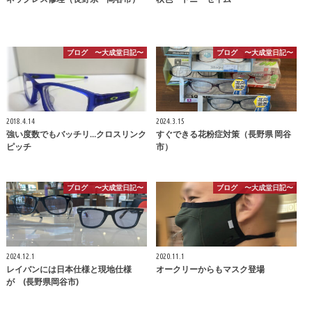
ブログ 〜大成堂日記〜
ブログ 〜大成堂日記〜
2018.4.14
2024.3.15
強い度数でもバッチリ…クロスリンク
すぐできる花粉症対策（長野県 岡谷
ピッチ
市）
ブログ 〜大成堂日記〜
ブログ 〜大成堂日記〜
2024.12.1
2020.11.1
レイバンには日本仕様と現地仕様
オークリーからもマスク登場
が (長野県岡谷市)