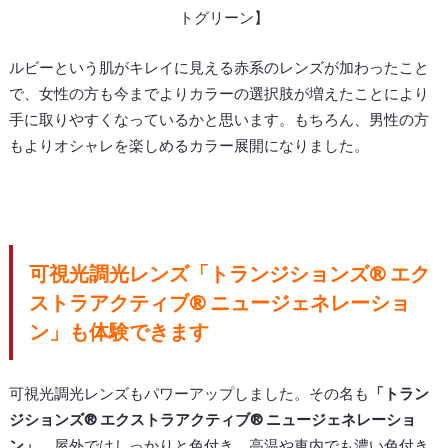
トグリーン】
ルビーという肌がキレイに見える赤系のレンズが加わったこと
で、女性の方も今までよりカラーの選択肢が増えたことにより
手に取りやすくなっているかと思います。もちろん、男性の方
もよりオシャレを楽しめるカラー展開になりました。
可視光調光レンズ「
トランジションズ
®
‎エク
ストラアクティブ
®
‎ニュージェネレーショ
ン」も体験できます
可視光調光レンズもパワーアップしました。その名も
「
トラン
ジションズ
®
‎エクストラアクティブ
®
‎ニュージェネレーショ
ン」。
屋外で
は
しっかりと
色付き、
高温や
車内でも
濃い
色付き