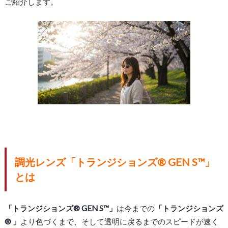
ご紹介します。
調光レンズ
「
トランジションズ
®
GEN
S
™
」
とは
「
トランジションズ
®
GEN
S
™
」
は今までの
「
トランジションズ
®
」
より
色づくまで、
そして
透明に
戻るまでの
スピードが
速く