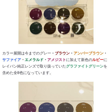
カラー展開は今までの
グレー
・
ブラウン
・
アンバーブラウン
・
サファイア
・
エメラルド
・
アメジスト
に加えて新色の
ルビー
に
レイバン純正レンズで取り扱っていた
グラファイトグリーン
を
含めた全8色になっています。