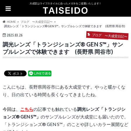
大成堂はライフスタイルに合ったメガネをご提案いたします！
HOME
ブログ 〜大成堂日記〜
調光レンズ「トランジションズ® GEN S™」サンプルレンズで体験できます (長野県 岡谷市)
ブログ 〜大成堂日記〜
2025.03.26
調光レンズ「トランジションズ® GEN S™」サン
プルレンズで体験できます (長野県 岡谷市)
こんにちは、長野県岡谷市にある大成堂です。やっと暖かくな
り、日の出ている時間も長くなってきましたね。
今回は、
こちら
の記事でも触れている
調光レンズ「
トランジシ
ョンズ
®
GEN
S
™
」
のサンプルレンズが大成堂にも届いたので、
「
トランジションズ
®
GEN
S
™
」のことや詳しいカラー展開など