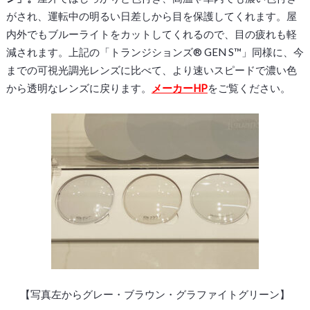
が
され、
運転中の
明る
い
日差しから
目を
保護してくれます。屋
内外でも
ブルーライトをカットしてくれるので、目の疲れも軽
減されます。上記の「トランジションズ® GEN S™」同様に、今
までの可視光調光レンズに比べて、より
速いスピードで
濃い
色
から
透明な
レンズに
戻ります。
メーカーHP
をご覧ください。
【写真左からグレー・ブラウン・グラファイトグリーン】