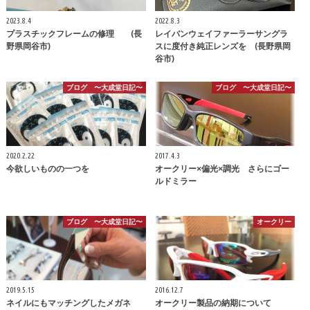
2023.8.4
2022.8.3
プラスチックフレームの修理 (長
レイバンウェイファーラーサングラ
野県岡谷市)
スに度付き純正レンズを (長野県岡
谷市)
ブログ 〜大成堂日記〜
ブログ 〜大成堂日記〜
2020.2.22
2017.4.3
今欲しいものの一つを
オークリー×偏光×調光 さらにゴー
ルドミラー
ブログ 〜大成堂日記〜
オークリー
2019.5.15
2016.12.7
ネイルにもマッチングしたメガネ
オークリー製品の納期について