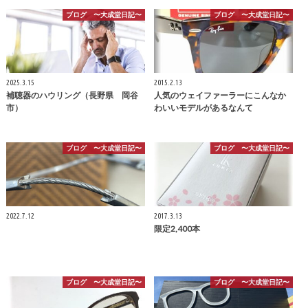
ブログ 〜大成堂日記〜
ブログ 〜大成堂日記〜
2025.3.15
2015.2.13
補聴器のハウリング（長野県 岡谷
人気のウェイファーラーにこんなか
市）
わいいモデルがあるなんて
ブログ 〜大成堂日記〜
ブログ 〜大成堂日記〜
2022.7.12
2017.3.13
限定2,400本
ブログ 〜大成堂日記〜
ブログ 〜大成堂日記〜