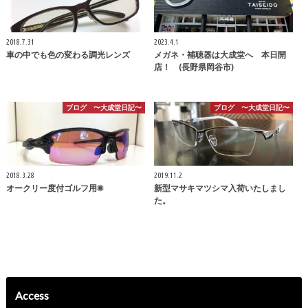
2018.7.31
2023.4.1
車の中でも色の変わる調光レンズ
メガネ・補聴器は大成堂へ 本日開
店！ (長野県岡谷市)
ブログ 〜大成堂日記〜
ブログ 〜大成堂日記〜
2018.3.28
2019.11.2
オークリー度付ゴルフ用☀
新型マサキマツシマ入荷いたしまし
た。
Access