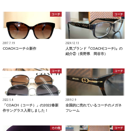
コーチ
コーチ
2017.7.19
2024.12.13
COACHコーチ☆新作
人気ブランド『COACH(コーチ)』の
紹介②（長野県 岡谷市）
コーチ
コーチ
2022.5.4
2019.2.9
「COACH（コーチ）」の2022春新
全国的に売れているコーチのメガネ
作サングラス入荷しました！
フレーム
その他
コーチ