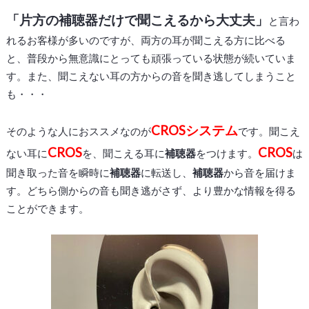
「片方の補聴器だけで聞こえるから大丈夫」
と言わ
れるお客様が多いのですが、両方の耳が聞こえる方に比べる
と、普段から無意識にとっても頑張っている状態が続いていま
す。また、聞こえない耳の方からの音を聞き逃してしまうこと
も・・・
CROSシステム
そのような人におススメなのが
です。聞こえ
CROS
CROS
ない耳に
を、聞こえる耳に
補聴器
をつけます。
は
聞き取った音を瞬時に
補聴器
に転送し、
補聴器
から音を届けま
す。どちら側からの音も聞き逃がさず、より豊かな情報を得る
ことができます。