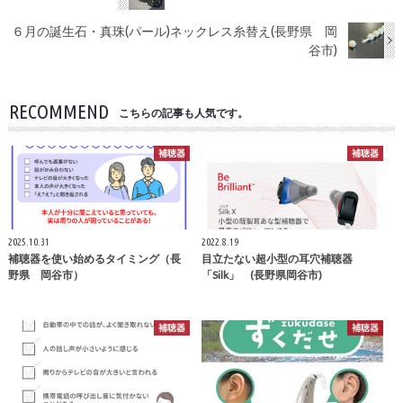
６月の誕生石・真珠(パール)ネックレス糸替え(長野県 岡
谷市)
RECOMMEND
こちらの記事も人気です。
補聴器
補聴器
2025.10.31
2022.8.19
補聴器を使い始めるタイミング（長
目立たない超小型の耳穴補聴器
野県 岡谷市）
「Silk」 (長野県岡谷市)
補聴器
補聴器