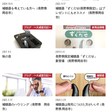
2024.10.4
2022.9.17
補聴器を考えている方へ（長野県
補聴器「ずくだせ(長野県限定)」はプ
岡谷市）
レゼントにもオススメ (長野県岡谷
市)
ブログ 〜大成堂日記〜
新商品情報
2017.9.5
2019.3.4
秋の音
長野県限定補聴器「ずくだせ」
新登場 (長野県岡谷市)
ブログ 〜大成堂日記〜
補聴器
2025.3.15
2024.3.29
補聴器のハウリング（長野県 岡谷
補聴器は両耳につけた方がいい⁇（長
市）
野県 岡谷市）