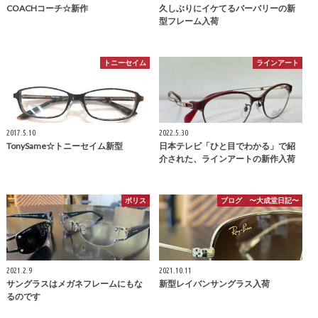
COACHコーチ☆新作
久しぶりにイケてるバーバリーの新
型フレーム入荷
トニーセイム
ラインアート
2017.5.10
2022.5.30
TonySame☆トニーセイム新型
日本テレビ「ひと目でわかる」で紹
介された、ラインアートの新作入荷
ポリス
ブログ 〜大成堂日記〜
2021.2.9
2021.10.11
サングラスはメガネフレームにもな
新型レイバンサングラス入荷
るのです