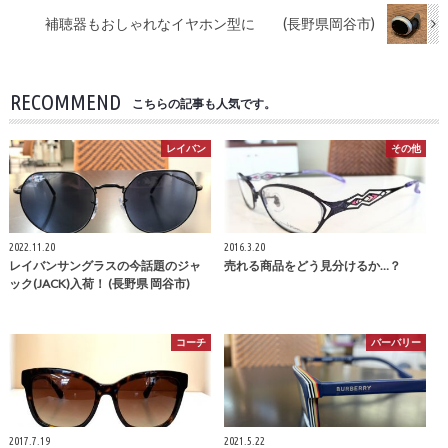
補聴器もおしゃれなイヤホン型に (長野県岡谷市)
RECOMMEND
こちらの記事も人気です。
レイバン
その他
2022.11.20
2016.3.20
レイバンサングラスの今話題のジャ
売れる商品をどう見分けるか…？
ック(JACK)入荷！ (長野県 岡谷市)
コーチ
バーバリー
2017.7.19
2021.5.22