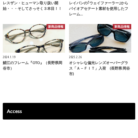
レスザン・ヒューマン取り扱い開
レイバンの｢ウェイファーラー｣から
始・・・そしてさっそく３本目！！
バイオアセテート素材を使用したフ
レーム…
新商品情報
新商品情報
2024.1.19
2025.2.26
鯖江のフレーム『OTO』（長野県岡
オシャレな偏光レンズオーバーグラ
谷市）
ス「Ａ－ＦＩＴ」入荷 (長野県 岡谷
市)
Access