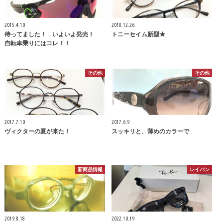
2015.4.10
2018.12.26
待ってました！ いよいよ発売！
トニーセイム新型★
自転車乗りにはコレ！！
その他
その他
2017.7.10
2017.6.9
ヴィクターの夏が来た！
スッキリと、薄めのカラーで
新商品情報
レイバン
2019.8.18
2022.10.19