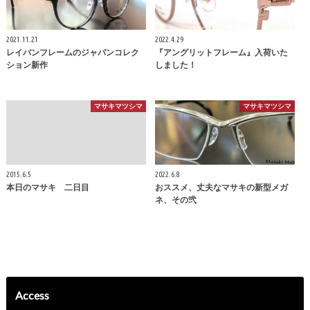
2021.11.21
2022.4.29
レイバンフレームのジャパンコレク
『アングリットフレーム』入荷いた
ション新作
しました！
マサキマツシマ
マサキマツシマ
2015.6.5
2022.6.8
本日のマサキ 二日目
おススメ、丈夫なマサキの新型メガ
ネ、その弐
Access