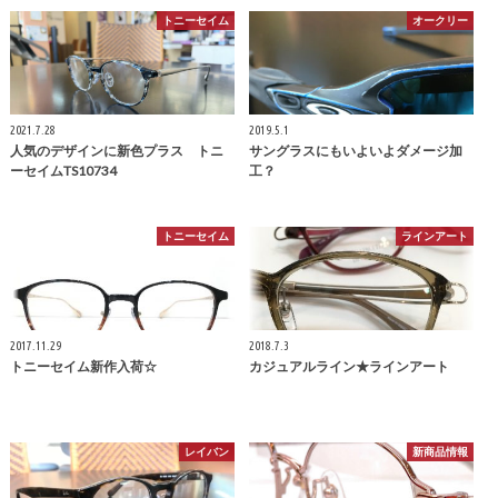
トニーセイム
オークリー
2021.7.28
2019.5.1
人気のデザインに新色プラス トニ
サングラスにもいよいよダメージ加
ーセイムTS10734
工？
トニーセイム
ラインアート
2017.11.29
2018.7.3
トニーセイム新作入荷☆
カジュアルライン★ラインアート
レイバン
新商品情報