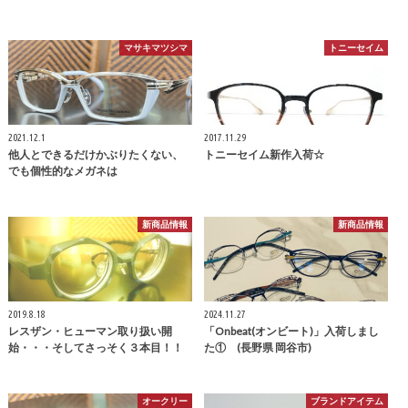
マサキマツシマ
トニーセイム
2021.12.1
2017.11.29
他人とできるだけかぶりたくない、
トニーセイム新作入荷☆
でも個性的なメガネは
新商品情報
新商品情報
2019.8.18
2024.11.27
レスザン・ヒューマン取り扱い開
「Onbeat(オンビート)」入荷しまし
始・・・そしてさっそく３本目！！
た① (長野県 岡谷市)
オークリー
ブランドアイテム