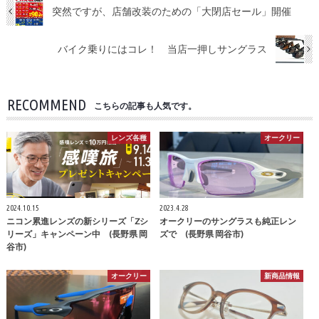
突然ですが、店舗改装のための「大閉店セール」開催
バイク乗りにはコレ！ 当店一押しサングラス
RECOMMEND
こちらの記事も人気です。
レンズ各種
オークリー
2024.10.15
2023.4.28
ニコン累進レンズの新シリーズ「Zシ
オークリーのサングラスも純正レン
リーズ」キャンペーン中 (長野県 岡
ズで (長野県 岡谷市)
谷市)
オークリー
新商品情報