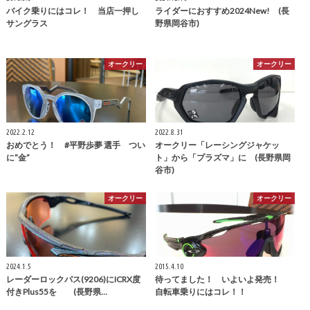
バイク乗りにはコレ！ 当店一押し
ライダーにおすすめ2024New! (長
サングラス
野県岡谷市)
オークリー
オークリー
2022.2.12
2022.8.31
おめでとう！ #平野歩夢 選手 つい
オークリー「レーシングジャケッ
に”金”
ト」から「プラズマ」に (長野県岡
谷市)
オークリー
オークリー
2024.1.5
2015.4.10
レーダーロックパス(9206)にICRX度
待ってました！ いよいよ発売！
付きPlus55を (長野県…
自転車乗りにはコレ！！