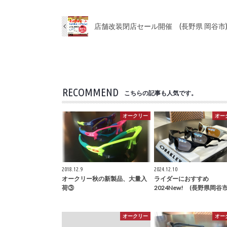
店舗改装閉店セール開催 (長野県 岡谷市
RECOMMEND
こちらの記事も人気です。
オークリー
オー
2018.12.9
2024.12.10
オークリー秋の新製品、大量入
ライダーにおすすめ
荷③
2024New! (長野県岡谷市
オークリー
オー