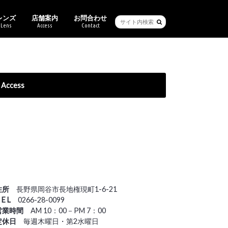
レンズ
店舗案内
お問合わせ
Lens
Access
Contact
ービス・保証
ブル
ーセイム
クリー
バン
バンクライン
チ
ス
キマツシマ
ンアート
ヴィットムーン
Ray-Ban純正度付きレンズ
ご来店予約
Access
住所
長野県岡谷市長地権現町1-6-21
 E L
0266-28-0099
営業時間
AM 10：00－PM 7：00
定休日
毎週木曜日・第2水曜日