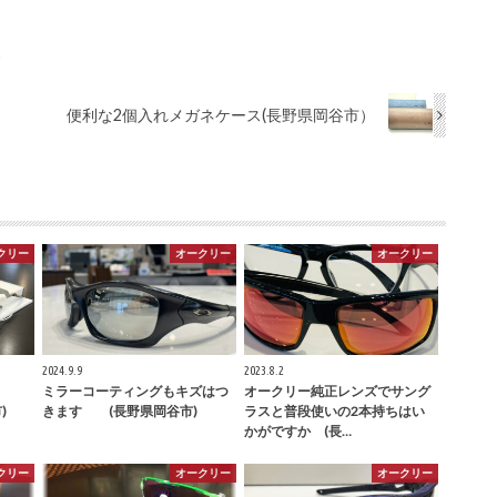
)
便利な2個入れメガネケース(長野県岡谷市）
クリー
オークリー
オークリー
2024.9.9
2023.8.2
ミラーコーティングもキズはつ
オークリー純正レンズでサング
)
きます (長野県岡谷市)
ラスと普段使いの2本持ちはい
かがですか (長…
クリー
オークリー
オークリー