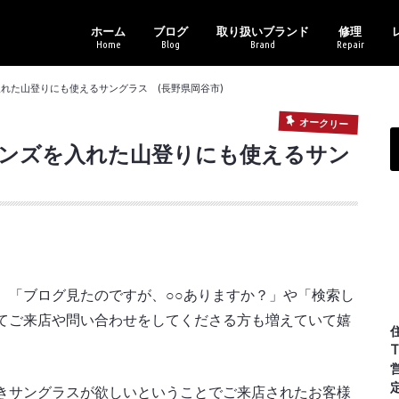
ホーム
ブログ
取り扱いブランド
修理
Home
Blog
Brand
Repair
新商品情報
セール・イベント情報
ブランドアイテム
レンズ各種
その他
バイクギャラリー
アフターサ
メガネトラ
トニ
オー
レイ
カル
コー
ポリ
マサ
ライ
ヴィ
を入れた山登りにも使えるサングラス (長野県岡谷市)
オークリー
純正レンズを入れた山登りにも使えるサン
。「ブログ見たのですが、○○ありますか？」や「検索し
てご来店や問い合わせをしてくださる方も増えていて嬉
T
きサングラスが欲しいということでご来店されたお客様