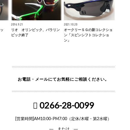
2016.9.21
2021.10.20
ッ
リオ オリンピック、パラリン
オークリーＳＧの新コレクショ
ピック終了
ン「スピンシフトコレクショ
ン」
お電話・メールにてお気軽にご相談ください。
0266-28-0099
[営業時間]AM10:00-PM7:00（定休/木曜・第2水曜）
― または ―