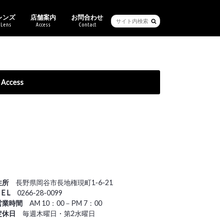
レンズ
店舗案内
お問合わせ
Lens
Access
Contact
ービス・保証
ブル
ーセイム
クリー
バン
バンクライン
チ
ス
キマツシマ
ンアート
ヴィットムーン
Ray-Ban純正度付きレンズ
ご来店予約
Access
住所
長野県岡谷市長地権現町1-6-21
 E L
0266-28-0099
営業時間
AM 10：00－PM 7：00
定休日
毎週木曜日・第2水曜日