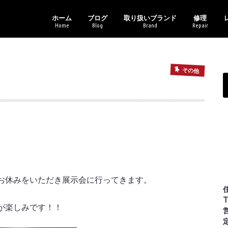
ホーム
ブログ
取り扱いブランド
修理
Home
Blog
Brand
Repair
新商品情報
セール・イベント情報
ブランドアイテム
レンズ各種
その他
バイクギャラリー
アフターサ
メガネトラ
トニ
オー
レイ
カル
コー
ポリ
マサ
ライ
ヴィ
その他
お休みをいただき展示会に行ってきます。
T
が楽しみです！！