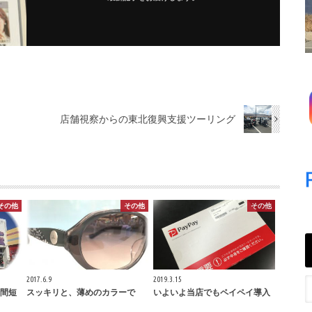
店舗視察からの東北復興支援ツーリング
その他
その他
その他
2017.6.9
2019.3.15
間短
スッキリと、薄めのカラーで
いよいよ当店でもペイペイ導入