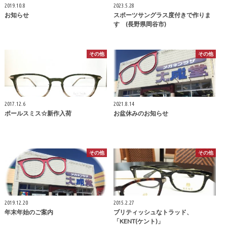
2019.10.8
2023.5.28
お知らせ
スポーツサングラス度付きで作りま
す (長野県岡谷市)
その他
その他
2017.12.6
2021.8.14
ポールスミス☆新作入荷
お盆休みのお知らせ
その他
その他
2019.12.20
2015.2.27
年末年始のご案内
ブリティッシュなトラッド、
「KENT(ケント)」