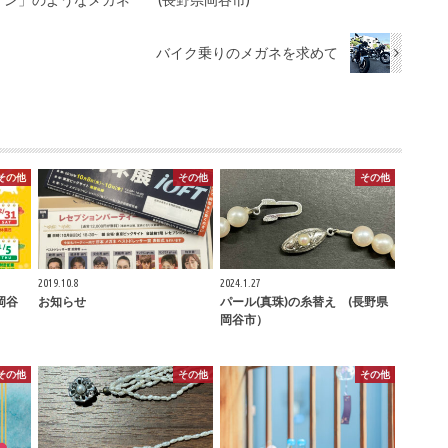
バイク乗りのメガネを求めて
その他
その他
その他
2019.10.8
2024.1.27
岡谷
お知らせ
パール(真珠)の糸替え (長野県
岡谷市）
その他
その他
その他