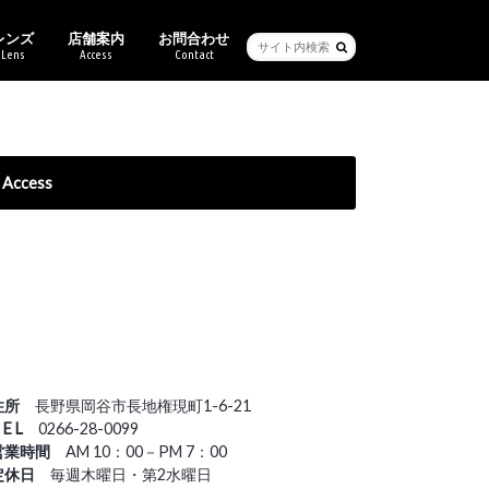
レンズ
店舗案内
お問合わせ
Lens
Access
Contact
ービス・保証
ブル
ーセイム
クリー
バン
バンクライン
チ
ス
キマツシマ
ンアート
ヴィットムーン
Ray-Ban純正度付きレンズ
ご来店予約
Access
住所
長野県岡谷市長地権現町1-6-21
 E L
0266-28-0099
営業時間
AM 10：00－PM 7：00
定休日
毎週木曜日・第2水曜日