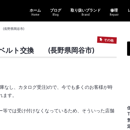
ホーム
ブログ
取り扱いブランド
修理
Home
Blog
Brand
Repair
新商品情報
セール・イベント情報
ブランドアイテム
レンズ各種
その他
バイクギャラリー
アフターサ
メガネトラ
トニ
オー
レイ
カル
コー
ポリ
マサ
ライ
ヴィ
(長野県岡谷市)
その他
ベルト交換 (長野県岡谷市)
庫なし、カタログ受注)ので、今でも多くのお客様が時
れます。
ー等では受け付けなくなっているため、そういった店舗
T