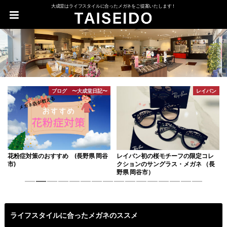
大成堂はライフスタイルに合ったメガネをご提案いたします！
ブログ 〜大成堂日記〜
レイバン
花粉症対策のおすすめ (長野県 岡谷
レイバン初の桜モチーフの限定コレ
市)
クションのサングラス・メガネ （長
野県 岡谷市）
1
2
3
4
5
6
7
8
9
10
11
12
13
14
15
16
ライフスタイルに合ったメガネのススメ