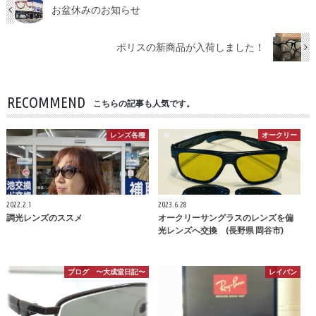
お盆休みのお知らせ
ポリスの新商品が入荷しました！
RECOMMEND
こちらの記事も人気です。
レンズ各種
オークリー
2022.2.1
2023.6.28
調光レンズのススメ
オークリーサングラスのレンズを偏
光レンズへ交換 (長野県 岡谷市)
ブログ 〜大成堂日記〜
レイバン