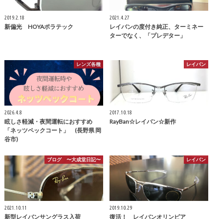
2019.2.18
2021.4.27
新偏光 HOYAポラテック
レイバンの度付き純正、ターミネー
ターでなく、「プレデター」
レンズ各種
レイバン
2026.4.8
2017.10.18
眩しさ軽減・夜間運転におすすめ
RayBan☆レイバン☆新作
「ネッツペックコート」 (長野県 岡
谷市)
ブログ 〜大成堂日記〜
レイバン
2021.10.11
2019.10.29
新型レイバンサングラス入荷
復活！ レイバンオリンピア