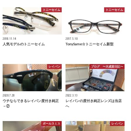
トニーセイム
トニーセイム
2018.11.14
2017.5.10
人気モデルのトニーセイム
TonySame☆トニーセイム新型
レイバン
ブログ 〜大成堂日記〜
2020.7.28
2022.3.13
ウチならできるレイバン度付き純正
レイバンの度付き純正レンズは当店
－②
へ
ポールスミス
レイバン