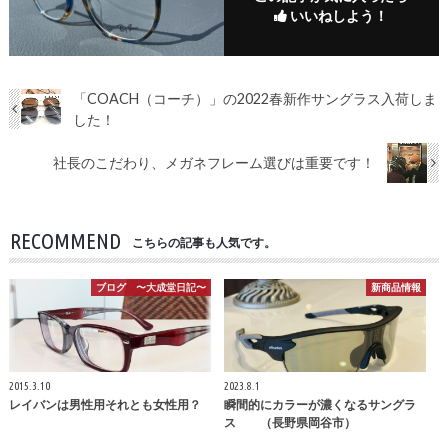
いいねしよう！
「COACH（コーチ）」の2022春新作サングラス入荷しま
した！
社長のこだわり、メガネフレーム選びは重要です！
RECOMMEND
こちらの記事も人気です。
ブログ 〜大成堂日記〜
新商品情報
2015.3.10
2023.8.1
レイバンは男性用それとも女性用？
瞬間的にカラーが濃くなるサングラ
ス （長野県岡谷市）