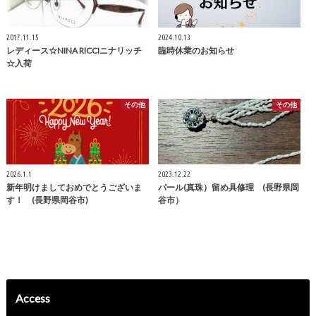
2017.11.15
2024.10.13
レディース☆NINA RICCIニナリッチ
臨時休業のお知らせ
☆入荷
その他
その他
2026.1.1
2023.12.22
新年明けましておめでとうございま
パール(真珠）留め具修理 (長野県岡
す！ (長野県岡谷市)
谷市）
Access