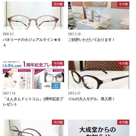
その他
その他
2018.9.5
2017.3.10
バネリーナのカジュアルライン★Ｂ
ご好評いただいております！
Ａ
その他
その他
2022.1.16
2015.2.23
「えんきんドットコム」1周年記念プ
ジルの大人モデル、再入荷！
レゼント
その他
その他