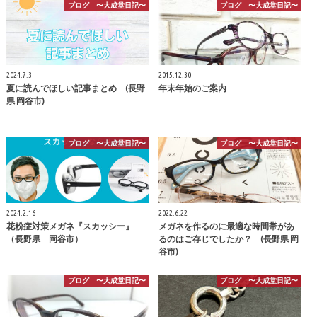
ブログ 〜大成堂日記〜
ブログ 〜大成堂日記〜
2024.7.3
2015.12.30
夏に読んでほしい記事まとめ (長野
年末年始のご案内
県 岡谷市)
ブログ 〜大成堂日記〜
ブログ 〜大成堂日記〜
2024.2.16
2022.6.22
花粉症対策メガネ『スカッシー』
メガネを作るのに最適な時間帯があ
（長野県 岡谷市）
るのはご存じでしたか？ (長野県 岡
谷市)
ブログ 〜大成堂日記〜
ブログ 〜大成堂日記〜