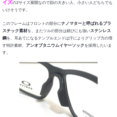
イズ
の2サイズ展開なので顔の大きい人、小さい人どちらでも
いけそうです。
ナノマターと呼ばれるプラ
このフレームはフロントの部分に
スチック素材
ステンレス
を、またツルの部分は錆びにも強い
鋼
を、耳あてになるテンプルエンドは汗によりグリップ力の増
アンオブタニウムイヤーソック
す特許素材、
を採用したいま
す。