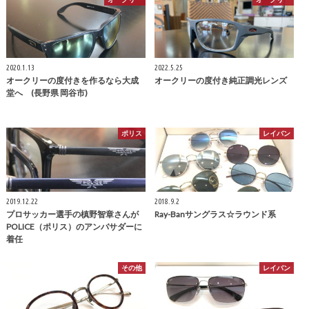
2020.1.13
2022.5.25
オークリーの度付きを作るなら大成
オークリーの度付き純正調光レンズ
堂へ (長野県 岡谷市)
ポリス
レイバン
2019.12.22
2018.9.2
プロサッカー選手の槙野智章さんが
Ray-Banサングラス☆ラウンド系
POLICE（ポリス）のアンバサダーに
着任
その他
レイバン