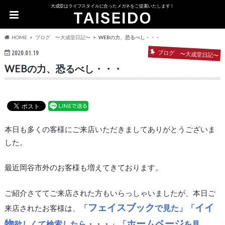
大成堂はライフスタイルに合ったメガネをご提案いたします！
HOME
ブログ 〜大成堂日記〜
WEBの力、恐るべし・・・
ブログ 〜大成堂日記〜
2020.01.19
WEBの力、恐るべし・・・
本日も多くの客様にご来店いただきましてありがとうございま
した。
最近岡谷市外のお客様も増えてきております。
ご紹介さててご来店された方もいらっしゃいましたが、本日ご
フェイスブック
イイ
「
で見た」「
来店されたお客様は、
物
ホームページ
欲しくて検索したら・・・」「
を見