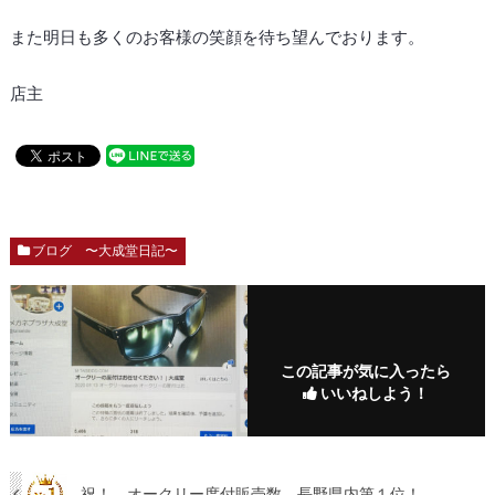
また明日も多くのお客様の笑顔を待ち望んでおります。
店主
ブログ 〜大成堂日記〜
この記事が気に入ったら
いいねしよう！
祝！ オークリー度付販売数、長野県内第１位！