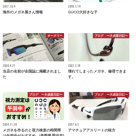
2017.10.9
2018.3.19
海外のメガネ屋さん情報
GUCCI大好きな子
オークリー
ブログ 〜大成堂日記〜
2020.4.21
2022.3.18
当店の名前が全国誌に掲載されまし
壊れてしまったメガネ、修理できま
た
す。
ブログ 〜大成堂日記〜
ブログ 〜大成堂日記〜
2024.11.20
2017.6.5
メガネを作るのと視力検査の時間帯
アマチュアアスリートの味方
は午前中がおすすめ (長野県 岡谷市)