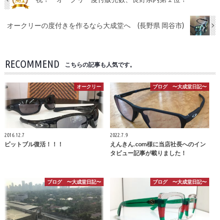
オークリーの度付きを作るなら大成堂へ (長野県 岡谷市)
RECOMMEND
こちらの記事も人気です。
オークリー
ブログ 〜大成堂日記〜
2016.12.7
2022.7.9
ピットブル復活！！！
えんきん.com様に当店社長へのイン
タビュー記事が載りました！
ブログ 〜大成堂日記〜
ブログ 〜大成堂日記〜