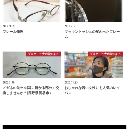
2017.9.19
2019.2.6
フレーム修理
マッキントッシュの変わったフレー
ム
ブログ 〜大成堂日記〜
ブログ 〜大成堂日記〜
2023.7.30
2020.11.25
メガネの先セル(耳に掛かる部分）交
おしゃれな若い女性にも人気のレイ
換しませんか？(長野県 岡谷市）
バン