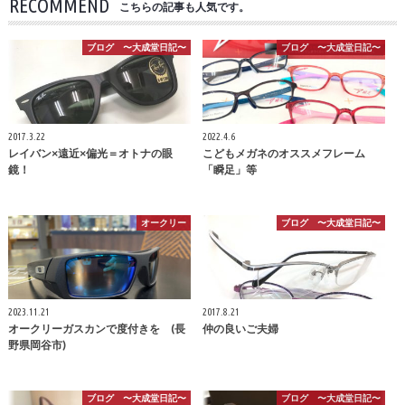
RECOMMEND
こちらの記事も人気です。
ブログ 〜大成堂日記〜
ブログ 〜大成堂日記〜
2017.3.22
2022.4.6
レイバン×遠近×偏光＝オトナの眼
こどもメガネのオススメフレーム
鏡！
「瞬足」等
オークリー
ブログ 〜大成堂日記〜
2023.11.21
2017.8.21
オークリーガスカンで度付きを (長
仲の良いご夫婦
野県岡谷市)
ブログ 〜大成堂日記〜
ブログ 〜大成堂日記〜