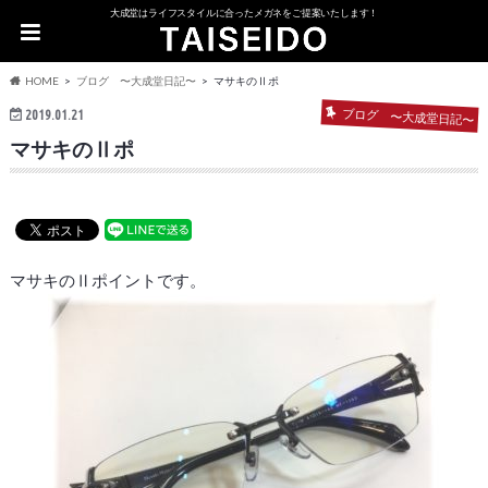
大成堂はライフスタイルに合ったメガネをご提案いたします！
HOME
ブログ 〜大成堂日記〜
マサキのⅡポ
ブログ 〜大成堂日記〜
2019.01.21
マサキのⅡポ
マサキのⅡポイントです。