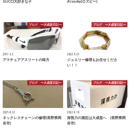
GUCCI大好きな子
A’rossby(ロズビー)
ブログ 〜大成堂日記〜
ブログ 〜大成堂日記〜
2017.6.5
2022.4.23
アマチュアアスリートの味方
ジュエリー修理もお任せくださ
い！！
ブログ 〜大成堂日記〜
ブログ 〜大成堂日記〜
2025.8.22
2022.8.10
ネックレスチェーンの修理(長野県岡
深視力の測定は大成堂へ (長野県岡
谷市)
谷市)