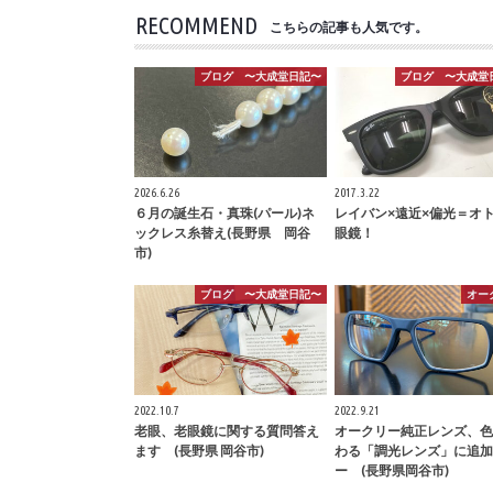
RECOMMEND
こちらの記事も人気です。
ブログ 〜大成堂日記〜
ブログ 〜大成堂
2026.6.26
2017.3.22
６月の誕生石・真珠(パール)ネ
レイバン×遠近×偏光＝オ
ックレス糸替え(長野県 岡谷
眼鏡！
市)
ブログ 〜大成堂日記〜
オー
2022.10.7
2022.9.21
老眼、老眼鏡に関する質問答え
オークリー純正レンズ、色
ます (長野県 岡谷市)
わる「調光レンズ」に追加
ー (長野県岡谷市)