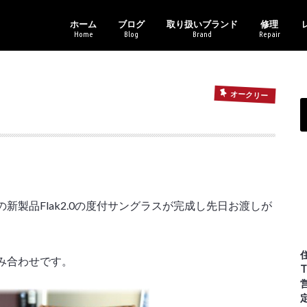
ホーム
ブログ
取り扱いブランド
修理
Home
Blog
Brand
Repair
新商品情報
セール・イベント情報
ブランドアイテム
レンズ各種
その他
バイクギャラリー
アフターサ
メガネトラ
トニ
オー
レイ
カル
コー
ポリ
マサ
ライ
ヴィ
オークリー
製品Flak2.0の度付サングラスが完成し先日お渡しが
み合わせです。
T