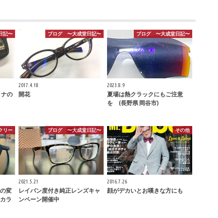
日記〜
ブログ 〜大成堂日記〜
ブログ 〜大成堂日記〜
2017.4.18
2023.8.9
トナの
開花
夏場は熱クラックにもご注意
を (長野県 岡谷市)
クリー
ブログ 〜大成堂日記〜
その他
2021.5.21
2016.7.26
の変
レイバン度付き純正レンズキャ
顔がデカいとお嘆きな方にも
カラ
ンペーン開催中