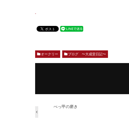
オークリー
ブログ 〜大成堂日記〜
べっ甲の磨き