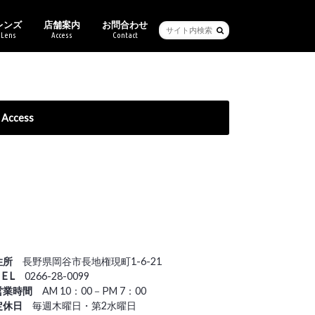
レンズ
店舗案内
お問合わせ
Lens
Access
Contact
ービス・保証
ブル
ーセイム
クリー
バン
バンクライン
チ
ス
キマツシマ
ンアート
ヴィットムーン
Ray-Ban純正度付きレンズ
ご来店予約
Access
住所
長野県岡谷市長地権現町1-6-21
 E L
0266-28-0099
営業時間
AM 10：00－PM 7：00
定休日
毎週木曜日・第2水曜日