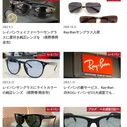
2022.8.3
2018.10.31
レイバンウェイファーラーサングラ
Ray-Banサングラス入荷
スに度付き純正レンズを (長野県岡
谷市)
レイバン
レイバン
2023.8.23
2024.1.31
レイバンサングラスにライトカラー
レイバンの新サービス、Ray-Ban
の純正レンズ (長野県 岡谷市)
ZERO(レイバンゼロ)大成堂でも…
レイバン
ブログ 〜大成堂日記〜