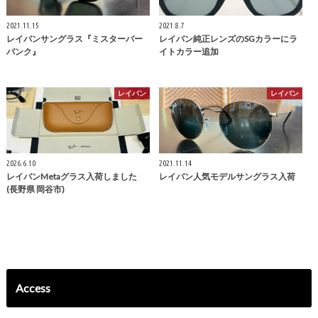
2021.11.15
2021.8.7
レイバンサングラス『ミスターバー
レイバン純正レンズのSGカラーにラ
バンク』
イトカラー追加
レイバン
レイバン
2026.6.10
2021.11.14
レイバンMetaグラス入荷しました
レイバン人気モデルサングラス入荷
(長野県 岡谷市)
Access