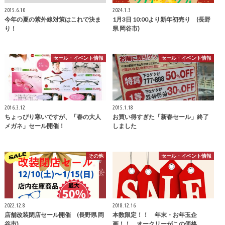
2015.6.10
2024.1.3
今年の夏の紫外線対策はこれで決ま
1月3日 10:00より新年初売り (長野
り！
県 岡谷市)
セール・イベント情報
セール・イベント情報
2016.3.12
2015.1.18
ちょっぴり寒いですが、「春の大人
お買い得すぎた「新春セール」終了
メガネ」セール開催！
しました
その他
セール・イベント情報
2022.12.8
2018.12.16
店舗改装閉店セール開催 (長野県 岡
本数限定！！ 年末・お年玉企
谷市)
画！！ オークリーがこの価格