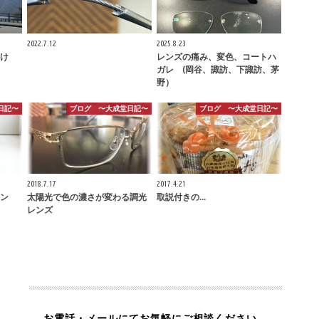
2022.7.12
2025.8.23
け
レンズの痛み、変色、コートハ
ガレ (岡谷、諏訪、下諏訪、茅
野）
日記〜
ブログ 〜大成堂日記〜
ブログ 〜大成堂日記〜
2018.7.17
2017.4.21
ン
太陽光で色の濃さが変わる調光
取説付きの…
レンズ
お電話・メールにてお気軽にご相談ください。