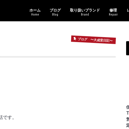
ホーム
ブログ
取り扱いブランド
修理
Home
Blog
Brand
Repair
新商品情報
セール・イベント情報
ブランドアイテム
レンズ各種
その他
バイクギャラリー
アフターサ
メガネトラ
トニ
オー
レイ
カル
コー
ポリ
マサ
ライ
ヴィ
ブログ 〜大成堂日記〜
。
T
話です。