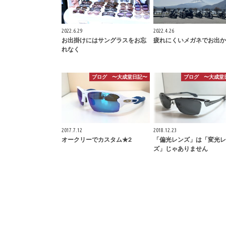
2022.6.29
2022.4.26
お出掛けにはサングラスをお忘
疲れにくいメガネでお出か
れなく
ブログ 〜大成堂日記〜
ブログ 〜大成堂
2017.7.12
2018.12.23
オークリーでカスタム★2
「偏光レンズ」は「変光レ
ズ」じゃありません