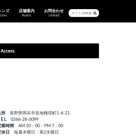
レンズ
店舗案内
お問合わせ
Lens
Access
Contact
ービス・保証
ブル
ーセイム
クリー
バン
バンクライン
チ
ス
キマツシマ
ンアート
ヴィットムーン
Ray-Ban純正度付きレンズ
ご来店予約
Access
住所
長野県岡谷市長地権現町1-6-21
 E L
0266-28-0099
営業時間
AM 10：00－PM 7：00
定休日
毎週木曜日・第2水曜日