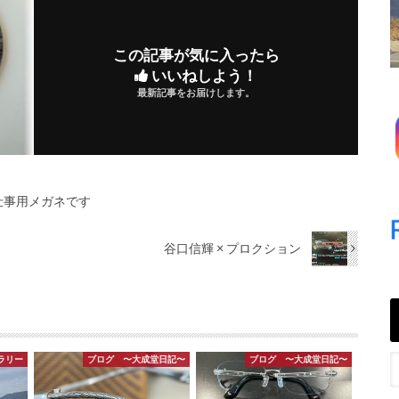
この記事が気に入ったら
いいねしよう！
最新記事をお届けします。
仕事用メガネです
谷口信輝 × プロクション
ラリー
ブログ 〜大成堂日記〜
ブログ 〜大成堂日記〜